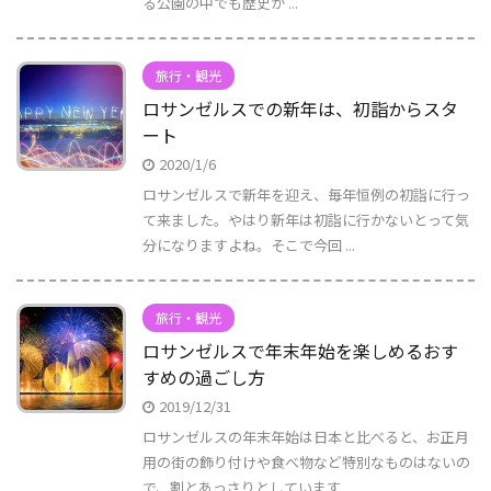
る公園の中でも歴史が ...
旅行・観光
ロサンゼルスでの新年は、初詣からスタ
ート
2020/1/6
ロサンゼルスで新年を迎え、毎年恒例の初詣に行っ
て来ました。やはり新年は初詣に行かないとって気
分になりますよね。そこで今回 ...
旅行・観光
ロサンゼルスで年末年始を楽しめるおす
すめの過ごし方
2019/12/31
ロサンゼルスの年末年始は日本と比べると、お正月
用の街の飾り付けや食べ物など特別なものはないの
で、割とあっさりとしています ...