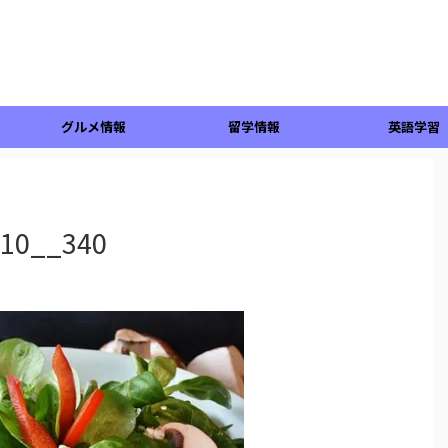
グルメ情報
留学情報
英語学習
610__340